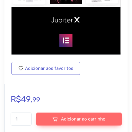
Adicionar aos favoritos
R$
49,
99
Tema Jupiter X | Elementor Multi-Purpose Theme - v4.15.0 quant
Adicionar ao carrinho