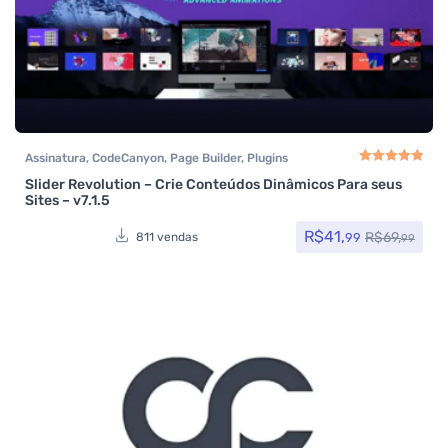
Assinatura
,
CodeCanyon
,
Page Builder
,
Plugins
Slider Revolution – Crie Conteúdos Dinâmicos Para seus
Avaliação
5.00
de
Sites – v7.1.5
R$
41,
R$
69,
99
811 vendas
99