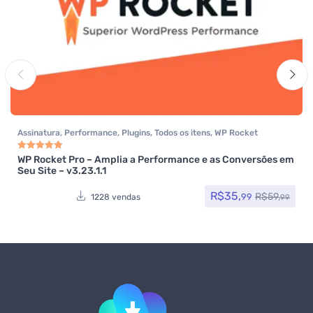
Assinatura
,
Performance
,
Plugins
,
Todos os itens
,
WP Rocket
WP Rocket Pro – Amplia a Performance e as Conversões em
Avaliação
5.00
de 5
Seu Site – v3.23.1.1
R$
35,
R$
59,
99
1228 vendas
99