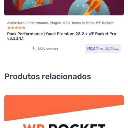
Assinatura
,
Performance
,
Plugins
,
SEO
,
Todos os itens
,
WP Rocket
,
Yoast SEO
Pack Performance | Yoast Premium 28.2 + WP Rocket Pro
Avaliação
4.85
de 5
v3.23.1.1
R$
47,
R$
79,
99
5327 vendas
98
Produtos relacionados