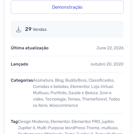
Demonstração
29
Vendas
Última atualização
June 22, 2026
Lançado
outubro 20, 2020
Categorias
Assinatura
,
Blog
,
BuddyBoss
,
Classificados
,
Comidas e bebidas
,
Elementor
,
Loja Virtual
,
Multiuso
,
Portfolio
,
Saúde e Beleza
,
Som e
video
,
Tecnologia
,
Temas
,
Themeforest
,
Todos
os itens
,
Woocommerce
Tag
Design Moderno
,
Elementor
,
Elementor PRO
,
jupiter
,
Jupiter X
,
Multi-Purpose WordPress Theme
,
multiuso
,