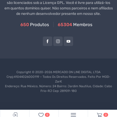
são licenciados sob a Licença GPL. Você é livre para utilizá-los
em quantos domínios quiser. Não somos parceiros e nem afiliados
de nenhum desenvolvedor presente em nosso site.
650
Produtos
65304
Membros
Copyright © 2020-2026 MERCADO ON LINE DIGITAL LTDA
Cnpj:41044026000119 – Todos Os Direitos Reservados. Feito Por
MOD-
ZarK
Endereço: Rua México, Número: 24 Bairro: Jardim Nautilus, Cidade: Cabo
Frio-RJ Cep: 28909-180
0
0