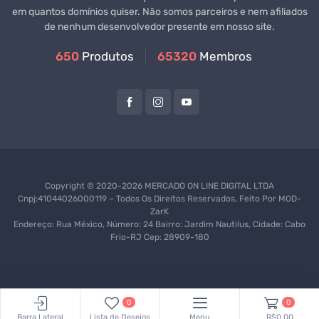
em quantos domínios quiser. Não somos parceiros e nem afiliados
de nenhum desenvolvedor presente em nosso site.
650
Produtos
65320
Membros
Copyright © 2020-2026 MERCADO ON LINE DIGITAL LTDA
Cnpj:41044026000119 – Todos Os Direitos Reservados. Feito Por
MOD-
ZarK
Endereço: Rua México, Número: 24 Bairro: Jardim Nautilus, Cidade: Cabo
Frio-RJ Cep: 28909-180
0
0
Barra Lateral
Lista de Desejos
Menu
R$0,00