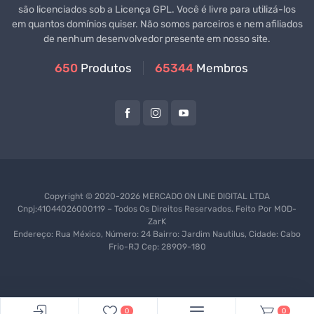
são licenciados sob a Licença GPL. Você é livre para utilizá-los
em quantos domínios quiser. Não somos parceiros e nem afiliados
de nenhum desenvolvedor presente em nosso site.
650
Produtos
65344
Membros
Copyright © 2020-2026 MERCADO ON LINE DIGITAL LTDA
Cnpj:41044026000119 – Todos Os Direitos Reservados. Feito Por
MOD-
ZarK
Endereço: Rua México, Número: 24 Bairro: Jardim Nautilus, Cidade: Cabo
Frio-RJ Cep: 28909-180
0
0