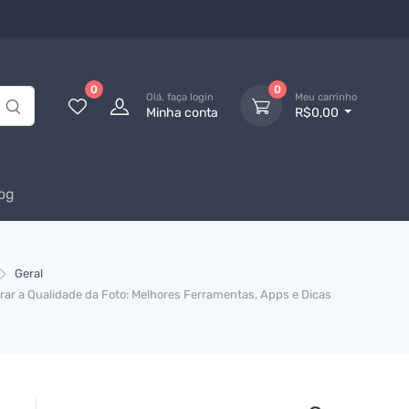
0
0
Olá, faça login
Meu carrinho
Minha conta
R$0,00
og
Geral
rar a Qualidade da Foto: Melhores Ferramentas, Apps e Dicas