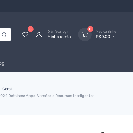
0
0
Olá, faça login
Meu carrinho
Minha conta
R$0,00
og
Geral
2024 Detalhes: Apps, Versões e Recursos Inteligentes