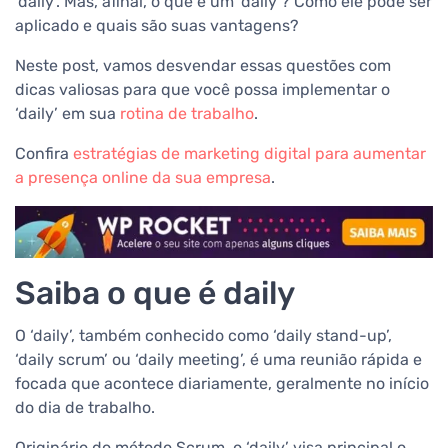
‘daily’. Mas, afinal, o que é um ‘daily’? Como ele pode ser
aplicado e quais são suas vantagens?
Neste post, vamos desvendar essas questões com
dicas valiosas para que você possa implementar o
‘daily’ em sua
rotina de trabalho
.
Confira
estratégias de marketing digital para aumentar
a presença online da sua empresa
.
Saiba o que é daily
O ‘daily’, também conhecido como ‘daily stand-up’,
‘daily scrum’ ou ‘daily meeting’, é uma reunião rápida e
focada que acontece diariamente, geralmente no início
do dia de trabalho.
Originário do método Scrum, o ‘daily’ visa principal o