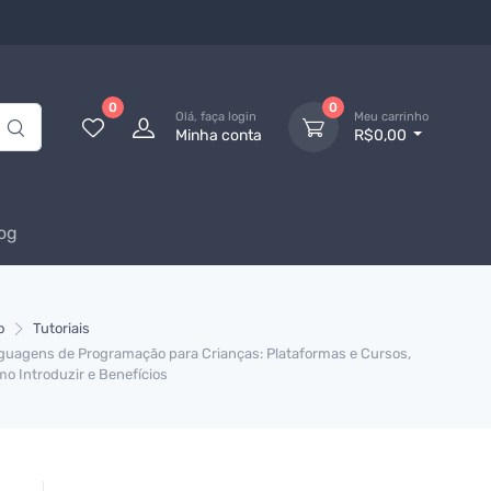
0
0
Olá, faça login
Meu carrinho
Minha conta
R$0,00
og
o
Tutoriais
guagens de Programação para Crianças: Plataformas e Cursos,
o Introduzir e Benefícios