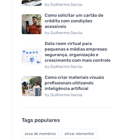
by
Guilherme Garcia
Como solicitar um cartão de
crédito com condições
acessíveis
by
Guilherme Garcia
Data room virtual para
pequenas e médias empresas:
segurança, organização e
crescimento com mais controle
by
Guilherme Garcia
Como criar materiais visuais
profissionais utilizando
inteligência artificial
by
Guilherme Garcia
Tags populares
area de membros
ativar elementor