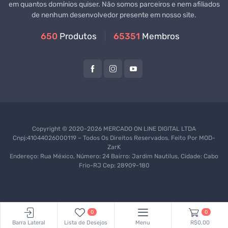
em quantos domínios quiser. Não somos parceiros e nem afiliados
de nenhum desenvolvedor presente em nosso site.
650
Produtos
65351
Membros
Copyright © 2020-2026 MERCADO ON LINE DIGITAL LTDA
Cnpj:41044026000119 – Todos Os Direitos Reservados. Feito Por
MOD-
ZarK
Endereço: Rua México, Número: 24 Bairro: Jardim Nautilus, Cidade: Cabo
Frio-RJ Cep: 28909-180
0
0
Barra Lateral
Lista de Desejos
Menu
R$0,00