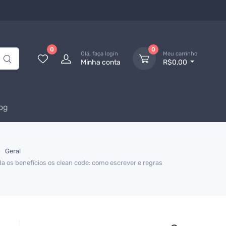
0
0
Olá, faça login
Meu carrinho
Minha conta
R$0,00
og
Geral
a os benefícios os clean code: como escrever e regras