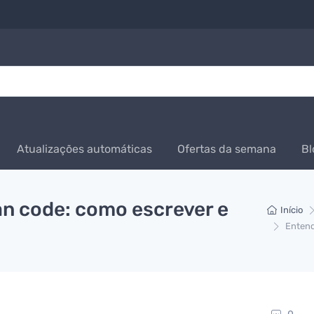
Atualizações automáticas
Ofertas da semana
Bl
an code: como escrever e
Início
Entend