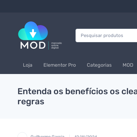
Procurar:
Loja
Elementor Pro
Categorias
MOD
Entenda os benefícios os cle
regras
Guilherme Garcia