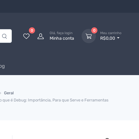
0
0
Olá, faça login
Meu carrinho
Minha conta
R$0,00
og
Geral
o que é Debug: Importância, Para que Serve e Ferramentas