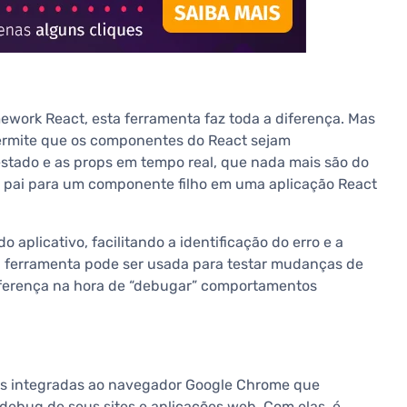
work React, esta ferramenta faz toda a diferença. Mas
permite que os componentes do React sejam
stado e as props em tempo real, que nada mais são do
pai para um componente filho em uma aplicação React
 aplicativo, facilitando a identificação do erro e a
a ferramenta pode ser usada para testar mudanças de
diferença na hora de “debugar” comportamentos
as integradas ao navegador Google Chrome que
ebug de seus sites e aplicações web. Com elas, é